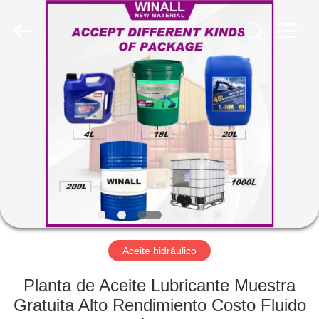
Technology
Co.,
Ltd..
All
Rights
Reserved.
Developed
by
INICIO
ECER
PRODUCTOS
SOBRE
NOSOTROS
VISITA
A
Aceite hidráulico
LA
Planta de Aceite Lubricante Muestra
FÁBRICA
Gratuita Alto Rendimiento Costo Fluido