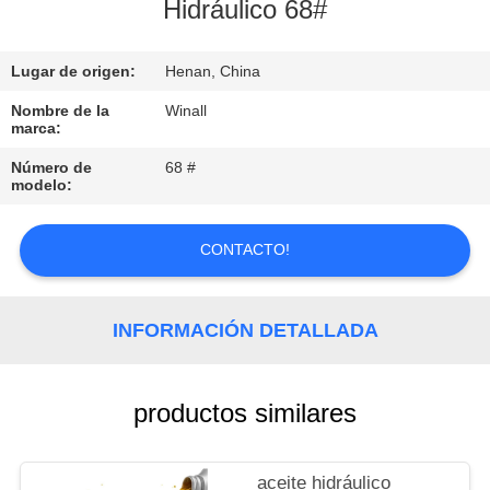
Hidráulico 68#
CONTROL
Lugar de origen:
Henan, China
DE
CALIDAD
Nombre de la
Winall
marca:
Número de
68 #
SOLICITAR
modelo:
UNA
COTIZACIÓN
CONTACTO!
MAPA
INFORMACIÓN DETALLADA
DEL
SITIO
productos similares
PRIVACY
aceite hidráulico