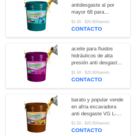
POLICY
antidesgaste al por
mayor 68 para
excavadoras y
$1.60 - $20.80/barrels
carretillas elevadoras
CONTACTO
aceite para fluidos
hidráulicos de alta
presión anti desgaste
VG L HM 68
$1.60 - $20.80/barrels
CONTACTO
barato y popular vende
en afria excavadora
anti desgaste VG L-HM
46 aceite hidráulico
$1.60 - $20.80/barrels
CONTACTO