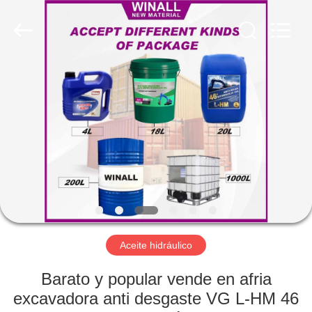
Technology
Co.,
Ltd..
All
Rights
Reserved.
Developed
by
INICIO
ECER
PRODUCTOS
SOBRE
NOSOTROS
VISITA
A
Aceite hidráulico
LA
Barato y popular vende en afria
FÁBRICA
excavadora anti desgaste VG L-HM 46