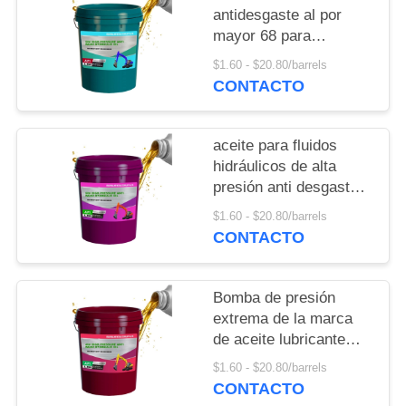
POLICY
antidesgaste al por
mayor 68 para
excavadoras y
$1.60 - $20.80/barrels
carretillas elevadoras
CONTACTO
aceite para fluidos
hidráulicos de alta
presión anti desgaste
VG L HM 68
$1.60 - $20.80/barrels
CONTACTO
Bomba de presión
extrema de la marca
de aceite lubricante
WINALL con aceite
$1.60 - $20.80/barrels
hidráulico L-HM46
CONTACTO