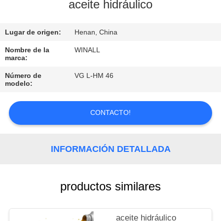
aceite hidráulico
CONTROL
Lugar de origen:
Henan, China
DE
CALIDAD
Nombre de la
WINALL
marca:
Número de
VG L-HM 46
SOLICITAR
modelo:
UNA
COTIZACIÓN
CONTACTO!
MAPA
INFORMACIÓN DETALLADA
DEL
SITIO
productos similares
PRIVACY
aceite hidráulico