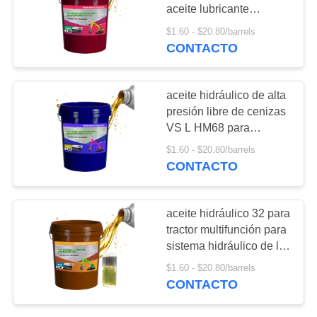
POLICY
aceite lubricante
WINALL con aceite
$1.60 - $20.80/barrels
hidráulico L-HM46
CONTACTO
48
Aceite de motor
aceite hidráulico de alta
diésel
presión libre de cenizas
VS L HM68 para
máquina de moldeo por
$1.60 - $20.80/barrels
inyección
CONTACTO
103
aceite hidráulico 32 para
tractor multifunción para
Grasa de litio EP
sistema hidráulico de la
máquina
$1.60 - $20.80/barrels
CONTACTO