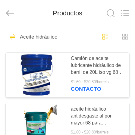
Technology
Co.,
Ltd..
All
Productos
Rights
Reserved.
Developed
by
INICIO
ECER
148
Aceite hidráulico
Grasa MP
PRODUCTOS
Camión de aceite
lubricante hidráulico de
SOBRE
barril de 20L iso vg 68
NOSOTROS
aceite hidráulico
$1.60 - $20.80/barrels
CONTACTO
16
VISITA
aceite para motores
A
aceite hidráulico
antidesgaste al por
LA
de automóviles
mayor 68 para
FÁBRICA
excavadoras y carretillas
$1.60 - $20.80/barrels