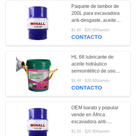
Paquete de tambor de
200L para excavadora
52
anti-desgaste, aceite
hidráulico para carretilla
$1.60 - $20.80/barrels
llevar la grasa
elevadora 32 46 68 100
CONTACTO
HL 68 lubricante de
aceite hidráulico
semisintético de uso
general
57
$1.60 - $20.80/barrels
CONTACTO
líquido de freno
OEM barato y popular
vende en África
excavadora anti-
desgaste L-HL 46 aceite
$1.60 - $20.80/barrels
hidráulico