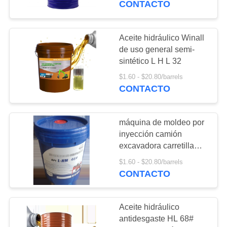
CONTACTO
37
Aceite para
Aceite hidráulico Winall
de uso general semi-
engranajes
sintético L H L 32
$1.60 - $20.80/barrels
CONTACTO
máquina de moldeo por
1
inyección camión
Agua de
excavadora carretilla
elevadora maquinaria
refrigeración
$1.60 - $20.80/barrels
especial aceite
CONTACTO
hidráulico antidesgaste
de alta presión AW
Aceite hidráulico
antidesgaste HL 68#