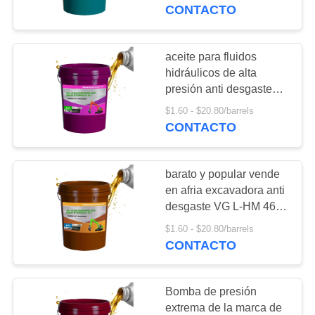
elevadoras
CONTACTO
CONTROL
DE
aceite para fluidos
54
CALIDAD
hidráulicos de alta
presión anti desgaste
Aceite hidráulico
VG L HM 68
$1.60 - $20.80/barrels
SOLICITAR
CONTACTO
UNA
COTIZACIÓN
barato y popular vende
en afria excavadora anti
MAPA
desgaste VG L-HM 46
16
aceite hidráulico
DEL
$1.60 - $20.80/barrels
Aceite para
CONTACTO
SITIO
motocicletas
Bomba de presión
PRIVACY
extrema de la marca de