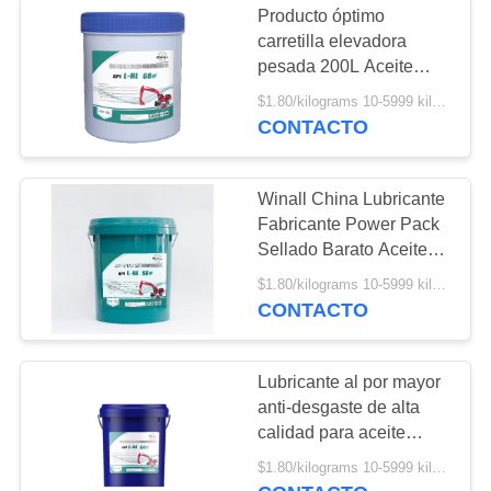
Producto óptimo
carretilla elevadora
pesada 200L Aceite
hidráulico general 68#
$1.80/kilograms 10-5999 kilograms MOQ:10 kilogramos
CONTACTO
Winall China Lubricante
Fabricante Power Pack
Sellado Barato Aceite
Hidráulico 68#
$1.80/kilograms 10-5999 kilograms MOQ:10 kilogramos
CONTACTO
Lubricante al por mayor
anti-desgaste de alta
calidad para aceite
hidráulico de prensa de
$1.80/kilograms 10-5999 kilograms MOQ:10 kilogramos
montacargas TCM 68#