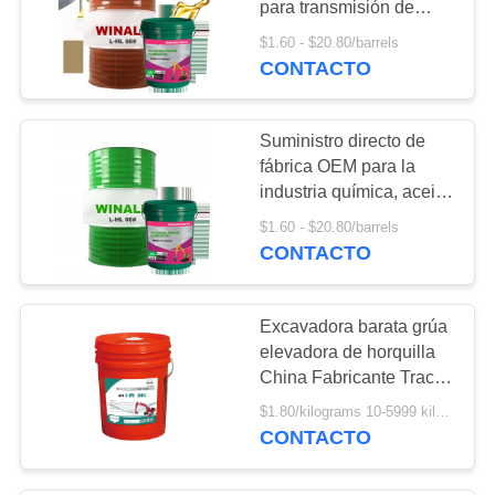
para transmisión de
5
herramientas de
$1.60 - $20.80/barrels
Grasa para
máquina excavadora de
CONTACTO
grúa de tambor de 200L
propósitos
Suministro directo de
especiales
fábrica OEM para la
industria química, aceite
lubricante, aceite de
$1.60 - $20.80/barrels
transmisión hidráulica
CONTACTO
1
200L
Accesorios
Excavadora barata grúa
elevadora de horquilla
China Fabricante Tractor
Anti desgaste Aceite
$1.80/kilograms 10-5999 kilograms MOQ:10 kilogramos
hidráulico de alta
CONTACTO
calidad 68#