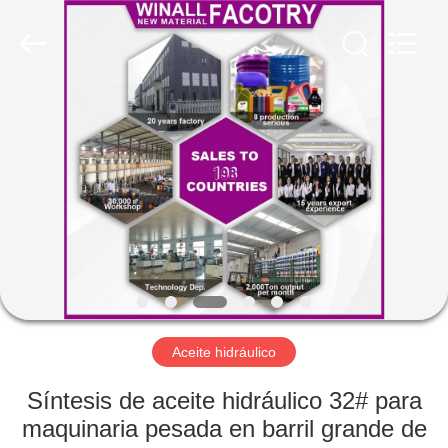
Technology
Co.,
Ltd..
All
Rights
Reserved.
Developed
by
INICIO
ECER
PRODUCTOS
SOBRE
NOSOTROS
VISITA
A
Aceite hidráulico
LA
Síntesis de aceite hidráulico 32# para
FÁBRICA
maquinaria pesada en barril grande de