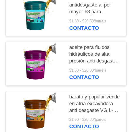
POLICY
antidesgaste al por
mayor 68 para
excavadoras y
$1.60 - $20.80/barrels
carretillas elevadoras
CONTACTO
aceite para fluidos
hidráulicos de alta
presión anti desgaste
VG L HM 68
$1.60 - $20.80/barrels
CONTACTO
barato y popular vende
en afria excavadora
anti desgaste VG L-HM
46 aceite hidráulico
$1.60 - $20.80/barrels
CONTACTO