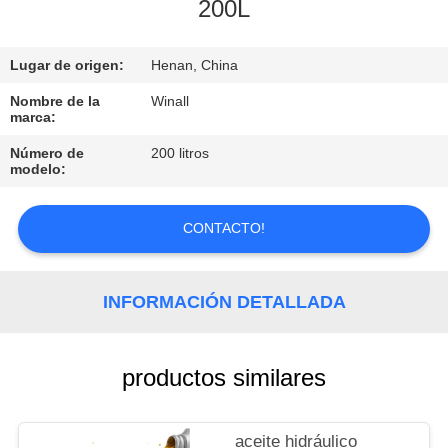
200L
CONTROL
Lugar de origen:
Henan, China
DE
CALIDAD
Nombre de la
Winall
marca:
Número de
200 litros
SOLICITAR
modelo:
UNA
COTIZACIÓN
CONTACTO!
MAPA
INFORMACIÓN DETALLADA
DEL
SITIO
productos similares
PRIVACY
aceite hidráulico