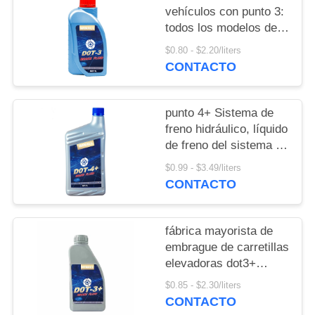
POLICY
vehículos con punto 3:
todos los modelos de
líquido de frenos y
$0.80 - $2.20/liters
líquido de embrague
CONTACTO
automotriz.
punto 4+ Sistema de
freno hidráulico, líquido
de freno del sistema de
embrague
$0.99 - $3.49/liters
CONTACTO
fábrica mayorista de
embrague de carretillas
elevadoras dot3+
líquido de freno de
$0.85 - $2.30/liters
aceite sintético
CONTACTO