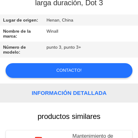
larga duración, Dot 3
CONTROL
Lugar de origen:
Henan, China
DE
CALIDAD
Nombre de la
Winall
marca:
Número de
punto 3, punto 3+
SOLICITAR
modelo:
UNA
COTIZACIÓN
CONTACTO!
MAPA
INFORMACIÓN DETALLADA
DEL
SITIO
productos similares
PRIVACY
Mantenimiento de