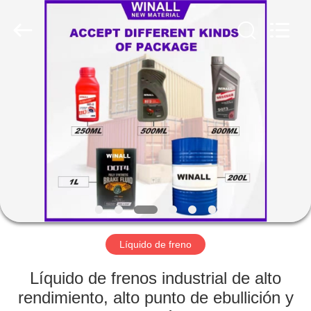
Technology
Co.,
Ltd..
All
Rights
Reserved.
Developed
by
INICIO
ECER
PRODUCTOS
SOBRE
NOSOTROS
VISITA
A
Líquido de freno
LA
Líquido de frenos industrial de alto
FÁBRICA
rendimiento, alto punto de ebullición y