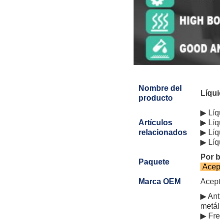
Nombre del
Líqu
producto
▶ Líq
Artículos
▶ Líq
relacionados
▶ Líq
▶ Líq
Por b
Paquete
Acep
Marca OEM
Acept
▶ Ant
metál
▶ Fre