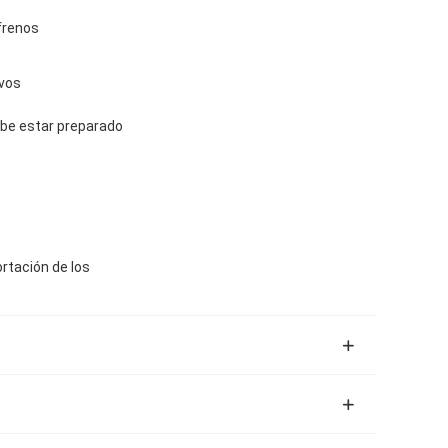
 frenos
ivos
debe estar preparado
ortación de los