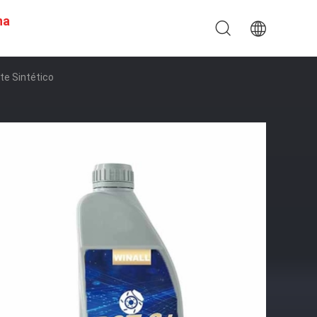
na
te Sintético