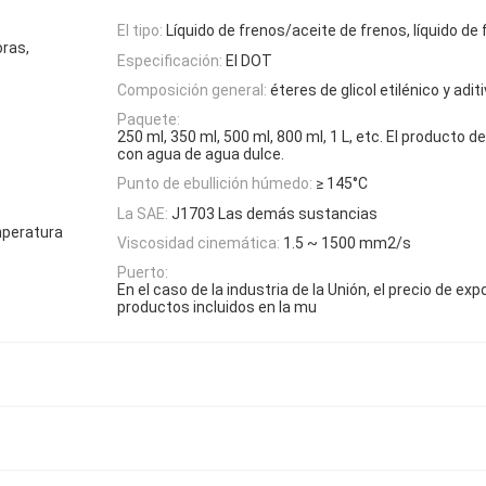
El tipo:
Líquido de frenos/aceite de frenos, líquido de
oras,
Especificación:
El DOT
Composición general:
éteres de glicol etilénico y adit
Paquete:
250 ml, 350 ml, 500 ml, 800 ml, 1 L, etc. El producto 
con agua de agua dulce.
Punto de ebullición húmedo:
≥ 145°C
La SAE:
J1703 Las demás sustancias
mperatura
Viscosidad cinemática:
1.5 ~ 1500 mm2/s
Puerto:
En el caso de la industria de la Unión, el precio de exp
productos incluidos en la mu