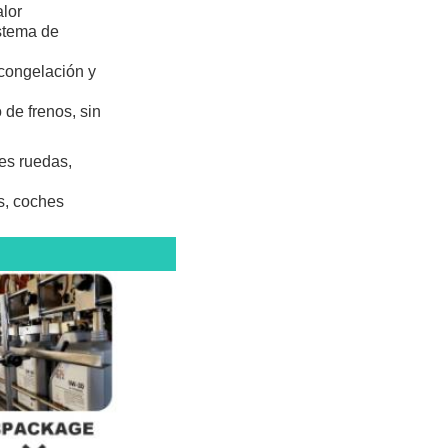
alor
istema de
congelación y
 de frenos, sin
res ruedas,
os, coches