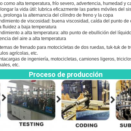
jo como alta temperatura, frío severo, advertencia, humedad y c
longar la vida útil: lubrica eficazmente las partes móviles del s
s, prolonga la alternancia del cilindro de freno y la copa
dimiento de viscosidad: buena viscosidad, caída del punto de 
 fluidez a baja temperatura
dimiento a alta temperatura: alto punto de ebullición del líquido
tencia del aire a alta temperatura
temas de frenado para motocicletas de dos ruedas, tuk-tuk de t
ulos agrícolas, etc.
tacargas de ingeniería, motocicletas, camiones ligeros, tricicl
nales, etc.
Proceso de producción