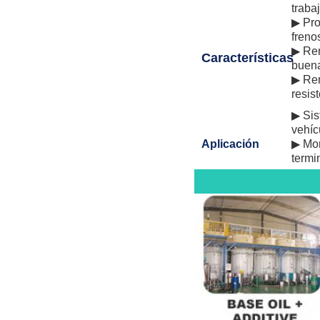
traba
▶ Pro
freno
▶ Ren
Características
buena
▶ Ren
resis
▶ Sis
vehíc
Aplicación
▶ Mon
termi