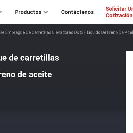
Solicitar U
Productos
Contáctenos
Cotización
De Embrague De Carretillas Elevadoras Dot3+ Líquido De Freno De Acei
e de carretillas
reno de aceite