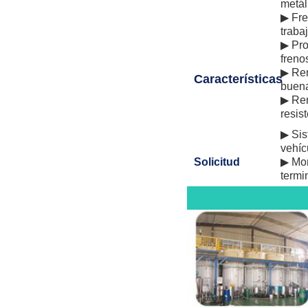
metál
▶ Fre
traba
▶ Pro
freno
▶ Ren
Características
buena
▶ Ren
resis
▶ Sis
vehíc
Solicitud
▶ Mon
termi