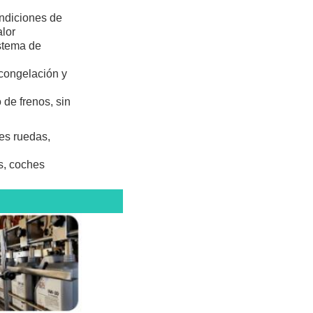
ondiciones de
alor
istema de
congelación y
 de frenos, sin
res ruedas,
os, coches