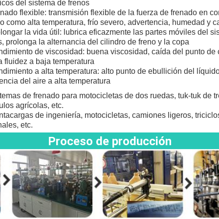
icos del sistema de frenos
nado flexible: transmisión flexible de la fuerza de frenado en c
jo como alta temperatura, frío severo, advertencia, humedad y c
longar la vida útil: lubrica eficazmente las partes móviles del s
s, prolonga la alternancia del cilindro de freno y la copa
dimiento de viscosidad: buena viscosidad, caída del punto de 
 fluidez a baja temperatura
dimiento a alta temperatura: alto punto de ebullición del líquido
tencia del aire a alta temperatura
temas de frenado para motocicletas de dos ruedas, tuk-tuk de t
ulos agrícolas, etc.
tacargas de ingeniería, motocicletas, camiones ligeros, tricicl
nales, etc.
Proceso de producción