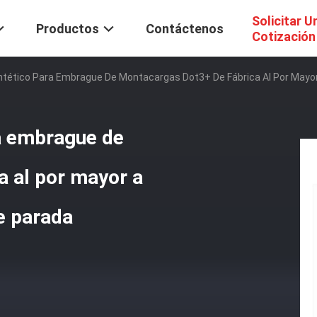
Solicitar U
Productos
Contáctenos
Cotización
intético Para Embrague De Montacargas Dot3+ De Fábrica Al Por Mayor 
ra embrague de
a al por mayor a
de parada