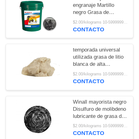
POLICY
engranaje Martillo
negro Grasa de
disulfuro de molibdeno
$2.00/kilograms 10-5999999 kilograms MOQ:10 kilogramos
CONTACTO
temporada universal
utilizada grasa de litio
blanca de alta
temperatura estándar
$2.00/kilograms 10-5999999 kilograms MOQ:10 kilogramos
nacional
CONTACTO
Winall mayorista negro
Disulfuro de molibdeno
lubricante de grasa de
alta temperatura
$2.00/kilograms 10-5999999 kilograms MOQ:10 kilogramos
CONTACTO