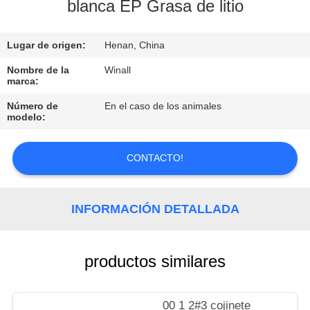
blanca EP Grasa de litio
CONTROL
Lugar de origen:
Henan, China
DE
CALIDAD
Nombre de la
Winall
marca:
Número de
En el caso de los animales
SOLICITAR
modelo:
UNA
COTIZACIÓN
CONTACTO!
MAPA
INFORMACIÓN DETALLADA
DEL
SITIO
productos similares
PRIVACY
00 1 2#3 cojinete