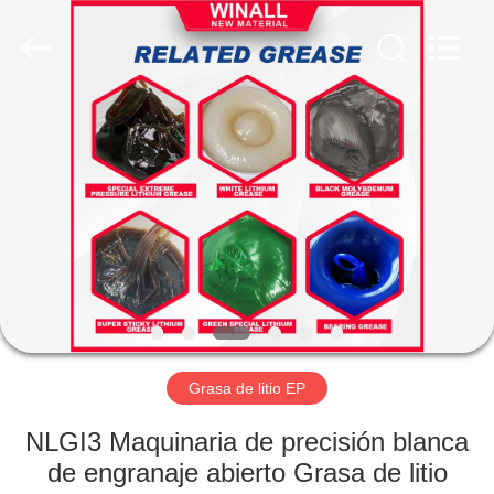
Material
Technology
Co.,
Ltd..
All
Rights
Reserved.
Developed
INICIO
by
ECER
PRODUCTOS
SOBRE
NOSOTROS
VISITA
A
Grasa de litio EP
LA
NLGI3 Maquinaria de precisión blanca
FÁBRICA
de engranaje abierto Grasa de litio