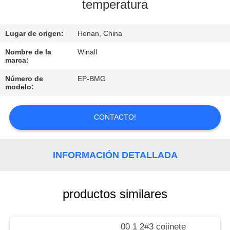
temperatura
CONTROL
Lugar de origen:
Henan, China
DE
CALIDAD
Nombre de la
Winall
marca:
Número de
EP-BMG
SOLICITAR
modelo:
UNA
COTIZACIÓN
CONTACTO!
MAPA
INFORMACIÓN DETALLADA
DEL
SITIO
productos similares
PRIVACY
00 1 2#3 cojinete