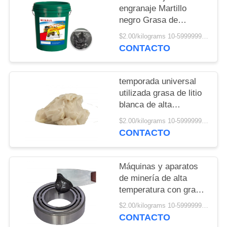
POLICY
engranaje Martillo
negro Grasa de
disulfuro de molibdeno
$2.00/kilograms 10-5999999 kilograms MOQ:10 kilogramos
CONTACTO
temporada universal
utilizada grasa de litio
blanca de alta
temperatura estándar
$2.00/kilograms 10-5999999 kilograms MOQ:10 kilogramos
nacional
CONTACTO
Máquinas y aparatos
de minería de alta
temperatura con grasa
negra de disulfuro de
$2.00/kilograms 10-5999999 kilograms MOQ:10 kilogramos
molio
CONTACTO