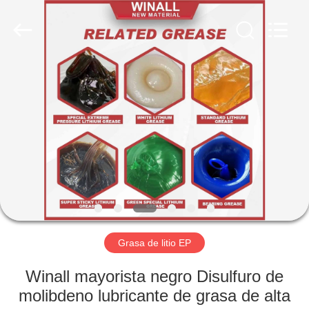
Material
Technology
Co.,
Ltd..
All
Rights
Reserved.
Developed
INICIO
by
ECER
PRODUCTOS
SOBRE
NOSOTROS
VISITA
A
Grasa de litio EP
LA
Winall mayorista negro Disulfuro de
FÁBRICA
molibdeno lubricante de grasa de alta