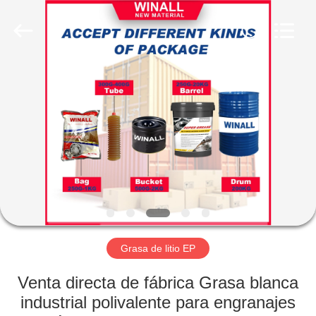
Material
Technology
Co.,
Ltd..
All
Rights
Reserved.
Developed
INICIO
by
ECER
PRODUCTOS
SOBRE
NOSOTROS
VISITA
A
Grasa de litio EP
LA
Venta directa de fábrica Grasa blanca
FÁBRICA
industrial polivalente para engranajes