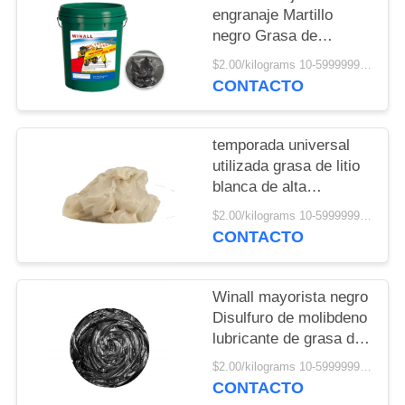
POLICY
engranaje Martillo
negro Grasa de
disulfuro de molibdeno
$2.00/kilograms 10-5999999 kilograms MOQ:10 kilogramos
CONTACTO
temporada universal
utilizada grasa de litio
blanca de alta
temperatura estándar
$2.00/kilograms 10-5999999 kilograms MOQ:10 kilogramos
nacional
CONTACTO
Winall mayorista negro
Disulfuro de molibdeno
lubricante de grasa de
alta temperatura
$2.00/kilograms 10-5999999 kilograms MOQ:10 kilogramos
CONTACTO