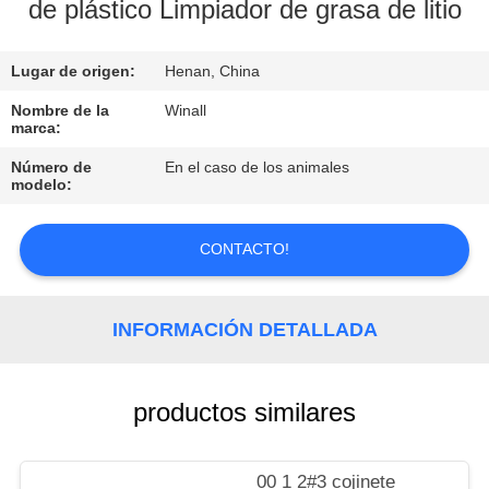
de plástico Limpiador de grasa de litio
CONTROL
Lugar de origen:
Henan, China
DE
CALIDAD
Nombre de la
Winall
marca:
Número de
En el caso de los animales
SOLICITAR
modelo:
UNA
COTIZACIÓN
CONTACTO!
MAPA
INFORMACIÓN DETALLADA
DEL
SITIO
productos similares
PRIVACY
00 1 2#3 cojinete