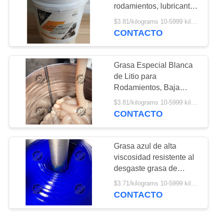
POLICY
rodamientos, lubricante
para cadenas de
$3.81/kilograms 10-5999 kilograms MOQ:10 kilogramos
bicicleta, grasa de litio
CONTACTO
48
MP3
Aceite de motor
Grasa Especial Blanca
diésel
de Litio para
Rodamientos, Baja
sonoridad, Tambor de
$3.81/kilograms 10-5999 kilograms MOQ:10 kilogramos
200L, NLGI2, NLGI3
CONTACTO
103
Grasa azul de alta
viscosidad resistente al
Grasa de litio EP
desgaste grasa de
rodamiento de
$3.71/kilograms 10-5999 kilograms MOQ:10 kilogramos
compresión
CONTACTO