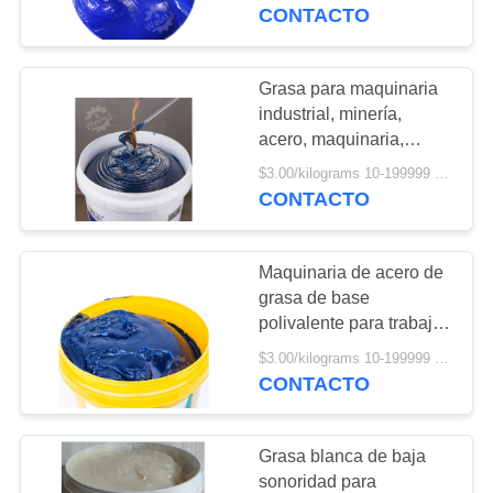
CONTACTO
CONTROL
DE
Grasa para maquinaria
54
CALIDAD
industrial, minería,
acero, maquinaria,
Aceite hidráulico
rodamientos de alta
$3.00/kilograms 10-199999 kilograms MOQ:10 kilogramos
SOLICITAR
resistencia, grasa para
CONTACTO
engranajes
UNA
COTIZACIÓN
Maquinaria de acero de
grasa de base
MAPA
polivalente para trabajos
16
pesados
DEL
$3.00/kilograms 10-199999 kilograms MOQ:10 kilogramos
Aceite para
CONTACTO
SITIO
motocicletas
Grasa blanca de baja
PRIVACY
sonoridad para