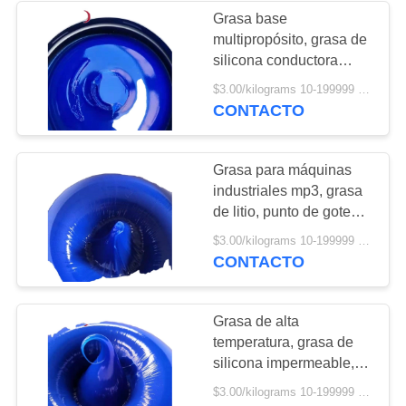
Grasa base
multipropósito, grasa de
52
silicona conductora
térmica, maquinaria de
$3.00/kilograms 10-199999 kilograms MOQ:10 kilogramos
llevar la grasa
acero, grasa para
CONTACTO
cojinetes de alta
resistencia, grasa para
engranajes
Grasa para máquinas
industriales mp3, grasa
de litio, punto de goteo,
minería, maquinaria de
57
$3.00/kilograms 10-199999 kilograms MOQ:10 kilogramos
acero, cojinetes de alta
CONTACTO
resistencia, grasa para
líquido de freno
engranajes
Grasa de alta
temperatura, grasa de
silicona impermeable,
grasa para minería,
$3.00/kilograms 10-199999 kilograms MOQ:10 kilogramos
maquinaria de acero,