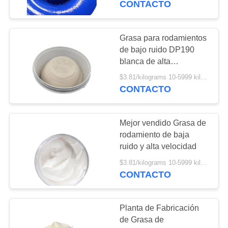
CONTACTO
grasa para rodamientos
37
de alta resistencia
Aceite para
Grasa para rodamientos
de bajo ruido DP190
engranajes
blanca de alta
temperatura, precio
$3.81/kilograms 10-5999 kilograms MOQ:10 kilogramos
económico, venta
CONTACTO
caliente en China
Mejor vendido Grasa de
1
rodamiento de baja
Agua de
ruido y alta velocidad
refrigeración
$3.81/kilograms 10-5999 kilograms MOQ:10 kilogramos
CONTACTO
Planta de Fabricación
de Grasa de