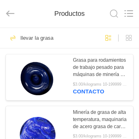
Technology
Co.,
Ltd..
Productos
All
Rights
Reserved.
Developed
by
INICIO
148
ECER
llevar la grasa
Grasa MP
PRODUCTOS
Grasa para rodamientos
de trabajo pesado para
SOBRE
máquinas de minería y
NOSOTROS
acero
$3.00/kilograms 10-199999 kilograms MOQ:10 kilogramos
CONTACTO
16
VISITA
aceite para motores
A
Minería de grasa de alta
temperatura, maquinaria
LA
de automóviles
de acero grasa de carga
FÁBRICA
pesada
$3.00/kilograms 10-199999 kilograms MOQ:10 kilogramos