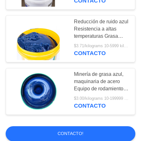
CONTACTO
Reducción de ruido azul
Resistencia a altas
temperaturas Grasa
especial de alta calidad
$3.71/kilograms 10-5999 kilograms MOQ:10 kilogramos
para rodamientos
CONTACTO
Minería de grasa azul,
maquinaria de acero
Equipo de rodamientos
de trabajo pesado Grasa
$3.00/kilograms 10-199999 kilograms MOQ:10 kilogramos
HT Grasa de rodamiento
CONTACTO
CONTACTO!