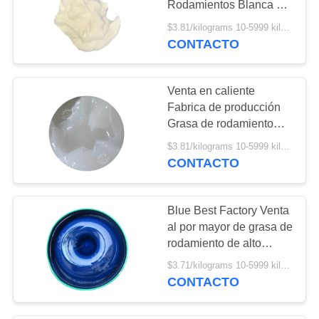
Rodamientos Blanca de
5
Baja Emisión de Ruido y
$3.81/kilograms 10-5999 kilograms MOQ:10 kilogramos
Grasa para
Alta Calidad
CONTACTO
propósitos
Venta en caliente
especiales
Fabrica de producción
Grasa de rodamiento
resistente a altas
$3.81/kilograms 10-5999 kilograms MOQ:10 kilogramos
temperaturas blanca
CONTACTO
1
Accesorios
Blue Best Factory Venta
al por mayor de grasa de
rodamiento de alto
rendimiento y alta
$3.71/kilograms 10-5999 kilograms MOQ:10 kilogramos
temperatura
CONTACTO