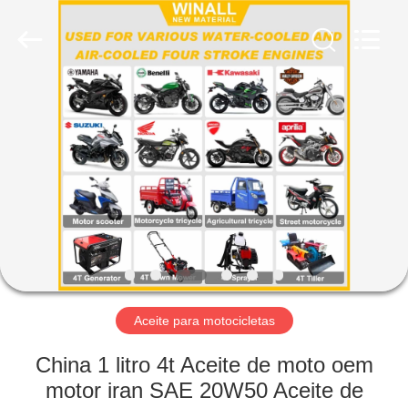
Technology
Co.,
Ltd..
All
Rights
Reserved.
Developed
by
INICIO
ECER
PRODUCTOS
SOBRE
NOSOTROS
VISITA
A
Aceite para motocicletas
LA
China 1 litro 4t Aceite de moto oem
FÁBRICA
motor iran SAE 20W50 Aceite de