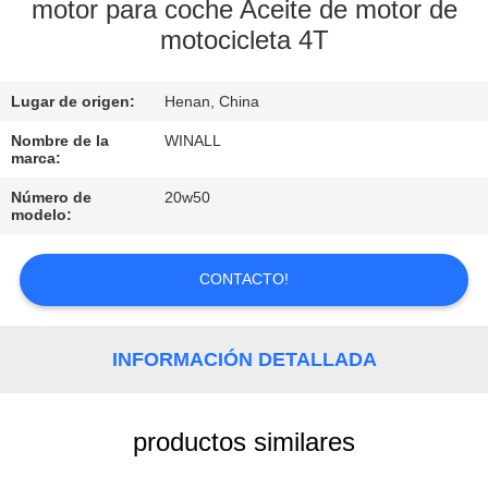
motor para coche Aceite de motor de
motocicleta 4T
CONTROL
DE
Lugar de origen:
Henan, China
CALIDAD
Nombre de la
WINALL
marca:
SOLICITAR
Número de
20w50
UNA
modelo:
COTIZACIÓN
CONTACTO!
MAPA
DEL
INFORMACIÓN DETALLADA
SITIO
productos similares
PRIVACY