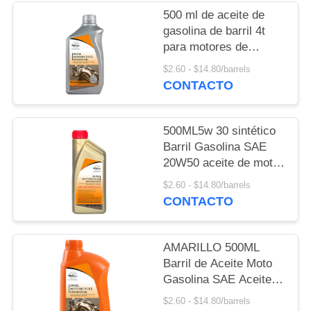
POLICY
500 ml de aceite de
gasolina de barril 4t
para motores de
motocicletas SAE
$2.60 - $14.80/barrels
20W50 Aceite de motor
CONTACTO
4T Aceite de motor de
motocicletas
500ML5w 30 sintético
Barril Gasolina SAE
20W50 aceite de motor
para moto 4t Aceite de
$2.60 - $14.80/barrels
motor para motocicleta
CONTACTO
AMARILLO 500ML
Barril de Aceite Moto
Gasolina SAE Aceite
de Motor para Coche y
$2.60 - $14.80/barrels