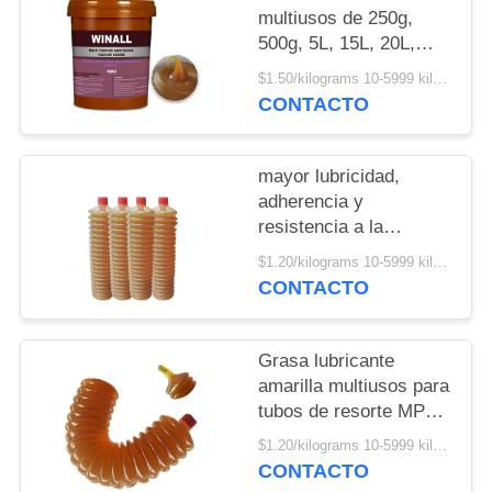
POLICY
multiusos de 250g,
500g, 5L, 15L, 20L,
mejor lubricidad,
$1.50/kilograms 10-5999 kilograms MOQ:10 kilogramos
adherencia y
CONTACTO
resistencia a la
abrasión.
mayor lubricidad,
adherencia y
resistencia a la
abrasión. Grasa
$1.20/kilograms 10-5999 kilograms MOQ:10 kilogramos
multiuso MP2 para
CONTACTO
resortes, en tubo.
Grasa lubricante
amarilla multiusos para
tubos de resorte MP2,
en oferta, proveedor de
$1.20/kilograms 10-5999 kilograms MOQ:10 kilogramos
China
CONTACTO