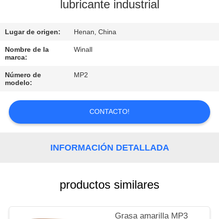
lubricante industrial
CONTROL
Lugar de origen:
Henan, China
DE
CALIDAD
Nombre de la
Winall
marca:
Número de
MP2
SOLICITAR
modelo:
UNA
COTIZACIÓN
CONTACTO!
MAPA
INFORMACIÓN DETALLADA
DEL
SITIO
productos similares
PRIVACY
Grasa amarilla MP3